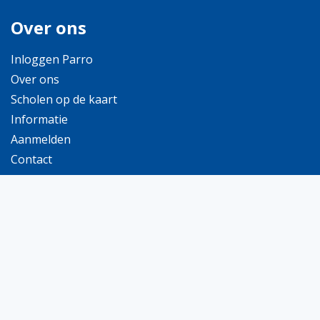
Over ons
Inloggen Parro
Over ons
Scholen op de kaart
Informatie
Aanmelden
Contact
Capellastraat 9
9742 LJ Groningen
Let op dit in ons nieuwe adres per 1-5-2026
E-mail:
info@b-bekkers.nl
Telefoon:
050 - 577 95 06