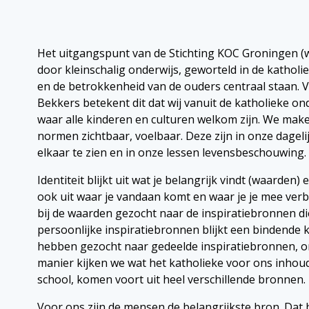
Het uitgangspunt van de Stichting KOC Groningen (w
door kleinschalig onderwijs, geworteld in de katholie
en de betrokkenheid van de ouders centraal staan. 
Bekkers betekent dit dat wij vanuit de katholieke ond
waar alle kinderen en culturen welkom zijn. We mak
normen zichtbaar, voelbaar. Deze zijn in onze dage
elkaar te zien en in onze lessen levensbeschouwing.
Identiteit blijkt uit wat je belangrijk vindt (waarden) 
ook uit waar je vandaan komt en waar je je mee ver
bij de waarden gezocht naar de inspiratiebronnen di
persoonlijke inspiratiebronnen blijkt een bindende kr
hebben gezocht naar gedeelde inspiratiebronnen, ond
manier kijken we wat het katholieke voor ons inhoud
school, komen voort uit heel verschillende bronnen.
Voor ons zijn de mensen de belangrijkste bron. Dat