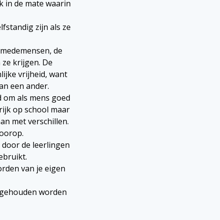
k in de mate waarin
fstandig zijn als ze
 medemensen, de
ze krijgen. De
jke vrijheid, want
van een ander.
d om als mens goed
grijk op school maar
an met verschillen.
voorop.
t door de leerlingen
ebruikt.
worden van je eigen
d gehouden worden