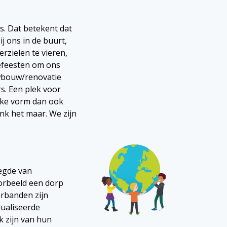
s. Dat betekent dat
j ons in de buurt,
rzielen te vieren,
efeesten om ons
uwbouw/renovatie
s. Een plek voor
lke vorm dan ook
enk het maar. We zijn
zegde van
orbeeld een dorp
verbanden zijn
dualiseerde
 zijn van hun