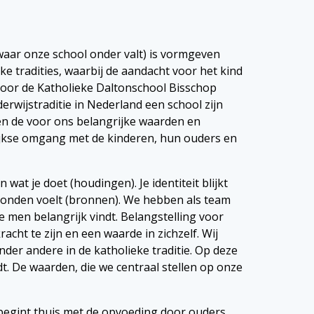
aar onze school onder valt) is vormgeven
ke tradities, waarbij de aandacht voor het kind
Voor de Katholieke Daltonschool Bisschop
erwijstraditie in Nederland een school zijn
en de voor ons belangrijke waarden en
lijkse omgang met de kinderen, hun ouders en
en wat je doet (houdingen). Je identiteit blijkt
bonden voelt (bronnen). We hebben als team
e men belangrijk vindt. Belangstelling voor
acht te zijn en een waarde in zichzelf. Wij
er andere in de katholieke traditie. Op deze
t. De waarden, die we centraal stellen op onze
 begint thuis met de opvoeding door ouders,