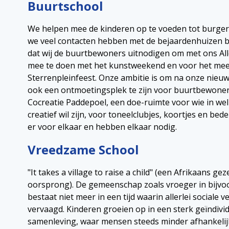
Buurtschool
We helpen mee de kinderen op te voeden tot burger
we veel contacten hebben met de bejaardenhuizen bi
dat wij de buurtbewoners uitnodigen om met ons Alle
mee te doen met het kunstweekend en voor het me
Sterrenpleinfeest. Onze ambitie is om na onze nie
ook een ontmoetingsplek te zijn voor buurtbewoner
Cocreatie Paddepoel, een doe-ruimte voor wie in we
creatief wil zijn, voor toneelclubjes, koortjes en bed
er voor elkaar en hebben elkaar nodig.
Vreedzame School
"It takes a village to raise a child" (een Afrikaans ge
oorsprong). De gemeenschap zoals vroeger in bijvo
bestaat niet meer in een tijd waarin allerlei sociale 
vervaagd. Kinderen groeien op in een sterk geïndivi
samenleving, waar mensen steeds minder afhankelijk